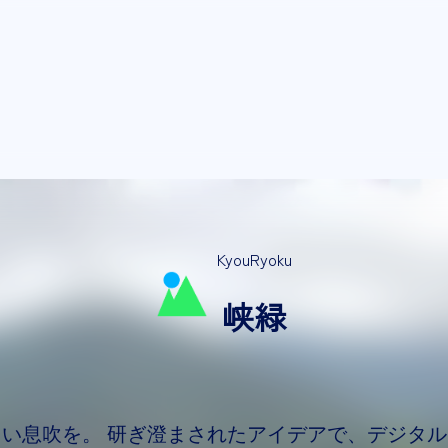
KyouRyoku
峡緑
しい息吹を。
研ぎ澄まされたアイデアで、
デジタル