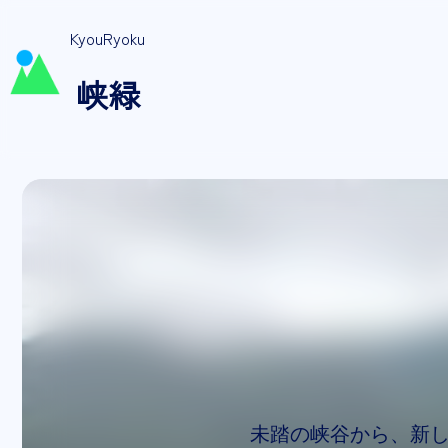
KyouRyoku
峡緑
未踏の峡谷から、新