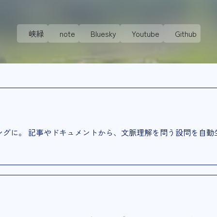
峡緑
note
Bluesky
Youtube
Github
ングに。 記事やドキュメントから、文脈理解を問う設問を自動