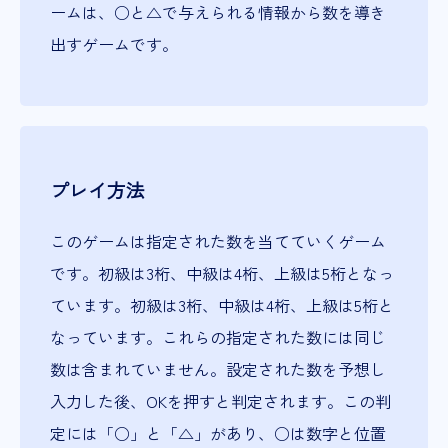
ームは、○と△で与えられる情報から数を導き
出すゲームです。
プレイ方法
このゲームは指定された数を当てていくゲーム
です。初級は3桁、中級は4桁、上級は5桁となっ
ています。初級は3桁、中級は4桁、上級は5桁と
なっています。これらの指定された数には同じ
数は含まれていません。設定された数を予想し
入力した後、OKを押すと判定されます。この判
定には「○」と「△」があり、○は数字と位置