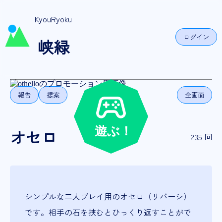
KyouRyoku
ログイン
峡緑
報告
提案
全画面
オセロ
235 回
シンプルな二人プレイ用のオセロ（リバーシ）
です。相手の石を挟むとひっくり返すことがで